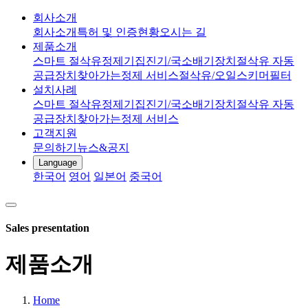
회사소개
회사소개
특허 및 인증현황
오시는 길
제품소개
스마트 절삭유정제기
집진기/국소배기장치
절삭유 자동
공급장치
찾아가는정제 서비스
절삭유/오일스키머
필터
설치사례
스마트 절삭유정제기
집진기/국소배기장치
절삭유 자동
공급장치
찾아가는정제 서비스
고객지원
문의하기
뉴스&공지
Language
한국어
영어
일본어
중국어
Sales presentation
제품소개
Home