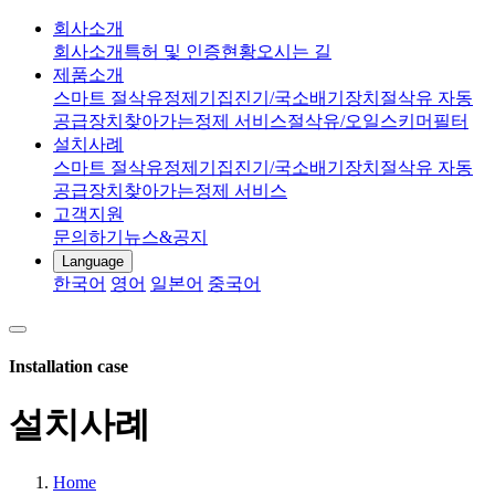
회사소개
회사소개
특허 및 인증현황
오시는 길
제품소개
스마트 절삭유정제기
집진기/국소배기장치
절삭유 자동
공급장치
찾아가는정제 서비스
절삭유/오일스키머
필터
설치사례
스마트 절삭유정제기
집진기/국소배기장치
절삭유 자동
공급장치
찾아가는정제 서비스
고객지원
문의하기
뉴스&공지
Language
한국어
영어
일본어
중국어
Installation case
설치사례
Home