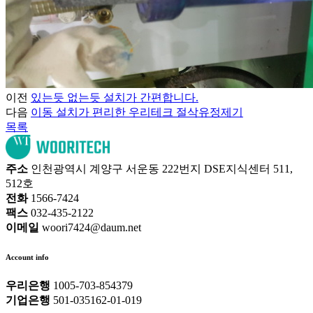
이전
있는듯 없는듯 설치가 간편합니다.
다음
이동 설치가 편리한 우리테크 절삭유정제기
목록
주소
인천광역시 계양구 서운동 222번지 DSE지식센터 511,
512호
전화
1566-7424
팩스
032-435-2122
이메일
woori7424@daum.net
Account info
우리은행
1005-703-854379
기업은행
501-035162-01-019