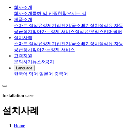
회사소개
회사소개
특허 및 인증현황
오시는 길
제품소개
스마트 절삭유정제기
집진기/국소배기장치
절삭유 자동
공급장치
찾아가는정제 서비스
절삭유/오일스키머
필터
설치사례
스마트 절삭유정제기
집진기/국소배기장치
절삭유 자동
공급장치
찾아가는정제 서비스
고객지원
문의하기
뉴스&공지
Language
한국어
영어
일본어
중국어
Installation case
설치사례
Home